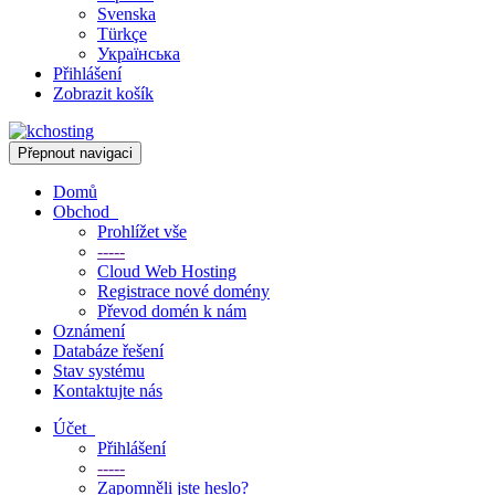
Svenska
Türkçe
Українська
Přihlášení
Zobrazit košík
Přepnout navigaci
Domů
Obchod
Prohlížet vše
-----
Cloud Web Hosting
Registrace nové domény
Převod domén k nám
Oznámení
Databáze řešení
Stav systému
Kontaktujte nás
Účet
Přihlášení
-----
Zapomněli jste heslo?