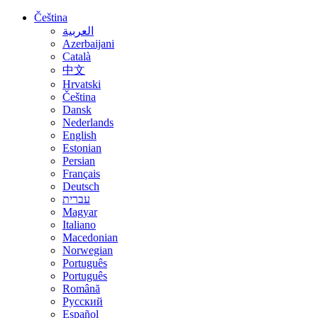
Čeština
العربية
Azerbaijani
Català
中文
Hrvatski
Čeština
Dansk
Nederlands
English
Estonian
Persian
Français
Deutsch
עברית
Magyar
Italiano
Macedonian
Norwegian
Português
Português
Română
Русский
Español